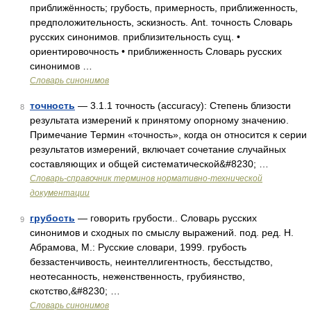
приближённость; грубость, примерность, приближенность,
предположительность, эскизность. Ant. точность Словарь
русских синонимов. приблизительность сущ. •
ориентировочность • приближенность Словарь русских
синонимов …
Словарь синонимов
точность
— 3.1.1 точность (accuracy): Степень близости
8
результата измерений к принятому опорному значению.
Примечание Термин «точность», когда он относится к серии
результатов измерений, включает сочетание случайных
составляющих и общей систематической&#8230; …
Словарь-справочник терминов нормативно-технической
документации
грубость
— говорить грубости.. Словарь русских
9
синонимов и сходных по смыслу выражений. под. ред. Н.
Абрамова, М.: Русские словари, 1999. грубость
беззастенчивость, неинтеллигентность, бесстыдство,
неотесанность, неженственность, грубиянство,
скотство,&#8230; …
Словарь синонимов