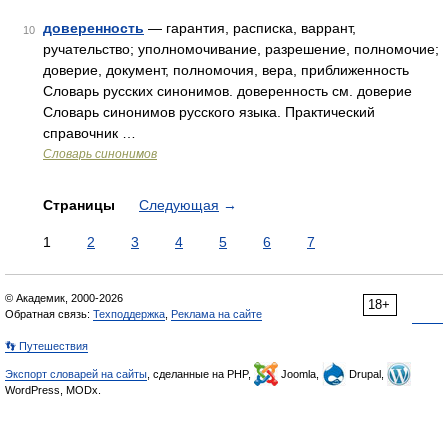
доверенность
— гарантия, расписка, варрант,
10
ручательство; уполномочивание, разрешение, полномочие;
доверие, документ, полномочия, вера, приближенность
Словарь русских синонимов. доверенность см. доверие
Словарь синонимов русского языка. Практический
справочник …
Словарь синонимов
Страницы
Следующая
→
1
2
3
4
5
6
7
© Академик, 2000-2026
18+
Обратная связь:
Техподдержка
,
Реклама на сайте
👣 Путешествия
Экспорт словарей на сайты
, сделанные на PHP,
Joomla,
Drupal,
WordPress, MODx.